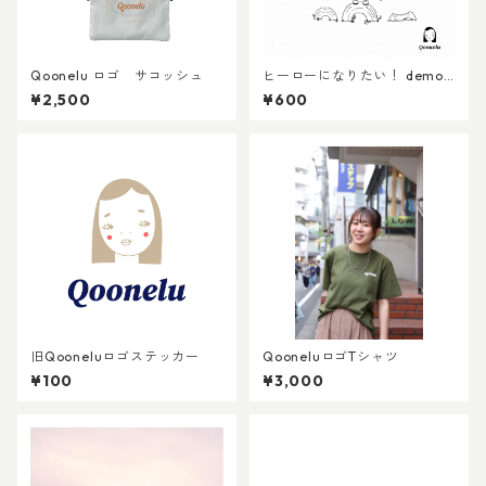
Qoonelu ロゴ サコッシュ
ヒーローになりたい！ demo
CD
¥2,500
¥600
旧Qooneluロゴステッカー
QooneluロゴTシャツ
¥100
¥3,000